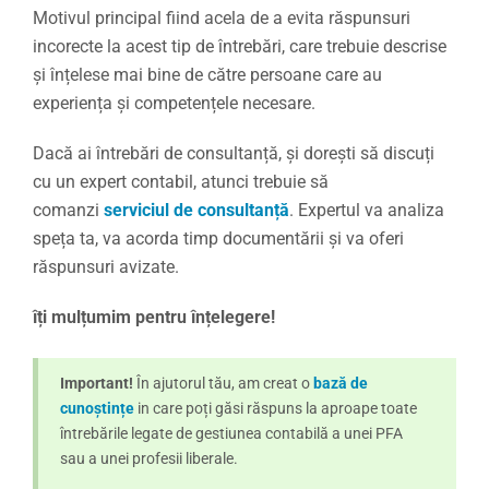
Motivul principal fiind acela de a evita răspunsuri
incorecte la acest tip de întrebări, care trebuie descrise
și înțelese mai bine de către persoane care au
experiența și competențele necesare.
Dacă ai întrebări de consultanță, și dorești să discuți
cu un expert contabil, atunci trebuie să
comanzi
serviciul de consultanță
. Expertul va analiza
speța ta, va acorda timp documentării și va oferi
răspunsuri avizate.
îți mulțumim pentru înțelegere!
Important!
În ajutorul tău, am creat o
bază de
cunoștințe
in care poți găsi răspuns la aproape toate
întrebările legate de gestiunea contabilă a unei PFA
sau a unei profesii liberale.