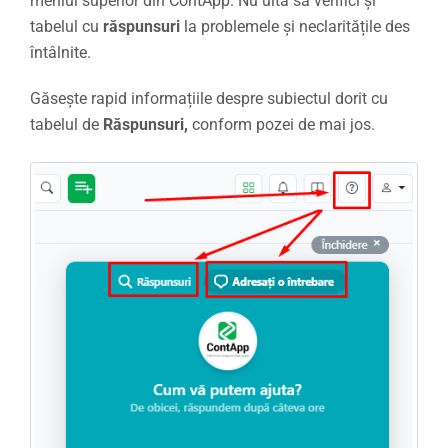
meniul superior din ContApp. Nu uita să verifici și
tabelul cu
răspunsuri
la problemele și neclaritățile des
întâlnite.
Găsește rapid informațiile despre subiectul dorit cu
tabelul de
Răspunsuri,
conform pozei de mai jos.