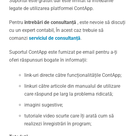
Suportul este gratuit dar este limitat la întrebările
legate de utilizarea platformei ContApp.
Pentru
întrebări de consultanță
, este nevoie să discuți
cu un expert contabil, În acest caz trebuie să
comanzi
serviciul de consultanță
.
Suportul ContApp este furnizat pe email pentru a-ți
oferi răspunsuri bogate în informații:
link-uri directe către funcționalitățile ContApp;
linkuri către articole din manualul de utilizare
care răspund pe larg la problema ridicată;
imagini sugestive;
tutoriale video scurte care îți arată cum să
realizezi înregistrări în program;