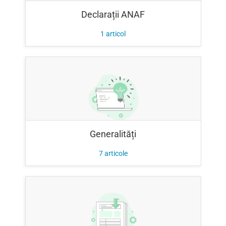
Declarații ANAF
1
articol
Generalități
7
articole