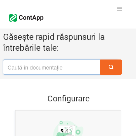
Toggle
Navigati
Configurare
Găsește rapid răspunsuri la
întrebările tale:
CRM - Vânzări
Facturare
Contabilitate
Declarația Unică
Configurare
Contact
Începe gratuit