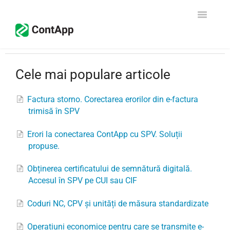
Toggle
Navigati
Configurare
Cele mai populare articole
CRM - Vânzări
Factura storno. Corectarea erorilor din e-factura
Facturare
trimisă în SPV
Contabilitate
Erori la conectarea ContApp cu SPV. Soluții
propuse.
Declarația Unică
Obținerea certificatului de semnătură digitală.
Accesul în SPV pe CUI sau CIF
Contact
Coduri NC, CPV și unități de măsura standardizate
Începe gratuit
Operațiuni economice pentru care se transmite e-