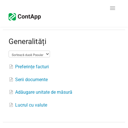
Toggle
Navigati
Configurare
Generalități
CRM - Vânzări
Facturare
Preferințe facturi
Contabilitate
Serii documente
Declarația Unică
Adăugare unitate de măsură
Contact
Lucrul cu valute
Începe gratuit