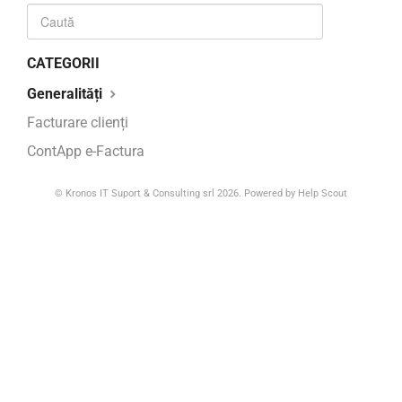
CATEGORII
Generalități
Facturare clienți
ContApp e-Factura
©
Kronos IT Suport & Consulting srl
2026.
Powered by
Help Scout