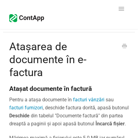
Toggle
Navigati
Configurare
Atașarea de
CRM - Vânzări
documente în e-
Facturare
factura
Contabilitate
Atașat documente în factură
Declarația Unică
Pentru a atașa documente în
facturi vânzări
sau
facturi furnizori
, deschide factura dorită, apasă butonul
Contact
Deschide
din tabelul "Documente factură" din partea
Începe gratuit
dreaptă a paginii și apoi apasă butonul
Încarcă fișier
.
Mărimea maximă a fișierului este 5.0 MB iar numărul